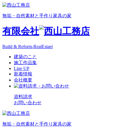
無垢・自然素材と手作り家具の家
有限会社
Build & Reform-RealEstaet
建築のこと
施工作品集
Line UP
新着情報
会社概要
資料請求
お問い合わせ
無垢・自然素材と手作り家具の家